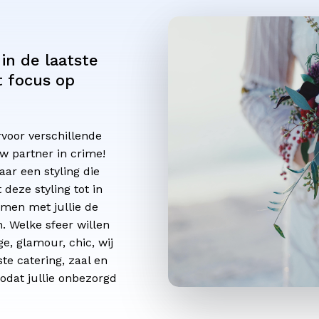
in
de
laatste
t
focus
op
voor verschillende
w partner in crime!
ar een styling die
 deze styling tot in
amen met jullie de
. Welke sfeer willen
ge, glamour, chic, wij
te catering, zaal en
odat jullie onbezorgd