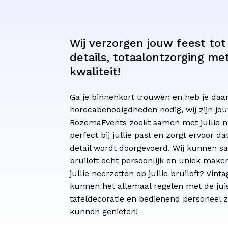
Wij
verzorgen
jouw
feest
tot
details,
totaalontzorging
me
kwaliteit!
Ga je binnenkort trouwen en heb je daar
horecabenodigdheden nodig, wij zijn jou
RozemaEvents zoekt samen met jullie na
perfect bij jullie past en zorgt ervoor dat
detail wordt doorgevoerd. Wij kunnen s
bruiloft echt persoonlijk en uniek maken
jullie neerzetten op jullie bruiloft? Vinta
kunnen het allemaal regelen met de juis
tafeldecoratie en bedienend personeel z
kunnen genieten!