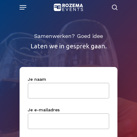
Skip
Menu
to
search
main
content
Samenwerken? Goed idee
Laten we in gesprek gaan.
Je naam
Je e-mailadres