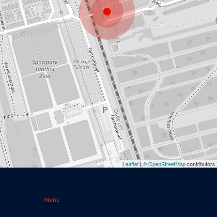
Leaflet
| ©
OpenStreetMap
contributors
Menu